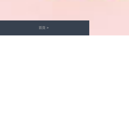
首頁
S
親愛的客戶您好：
Mini米妮辦公傢俱珍惜每次為您服務的機會，
若您對於我們有任何疑問或建議，請
或
洽詢，我
來信
來電