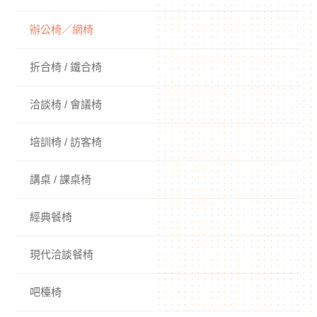
辦公椅／網椅
折合椅 / 鐵合椅
洽談椅 / 會議椅
培訓椅 / 訪客椅
講桌 / 課桌椅
經典餐椅
現代洽談餐椅
吧檯椅