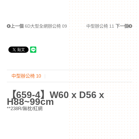
上一個
6D大型全網辦公椅 09
中型辦公椅 11
下一個
中型辦公椅 10
【659-4】W60 x D56 x
H88~99cm
**238R/無枕/紅網