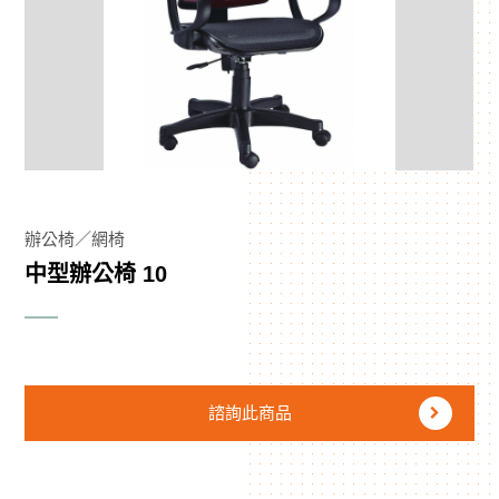
辦公椅／網椅
中型辦公椅 10
諮詢此商品