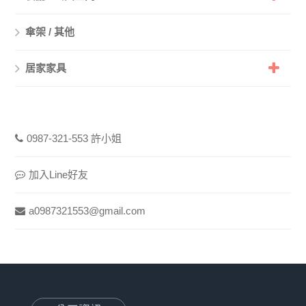
傘架 / 其他
居家家具
0987-321-553 許小姐
加入Line好友
a0987321553@gmail.com