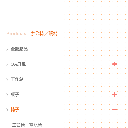
Products
辦公椅／網椅
全部產品
OA屏風
工作站
桌子
椅子
主管椅／電競椅