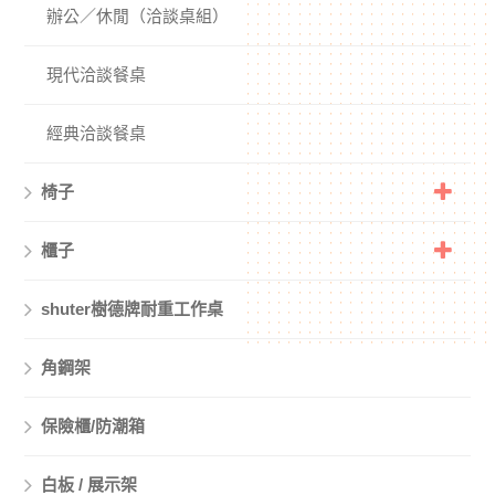
辦公／休閒（洽談桌組）
現代洽談餐桌
經典洽談餐桌
椅子
櫃子
shuter樹德牌耐重工作桌
角鋼架
保險櫃/防潮箱
白板 / 展示架