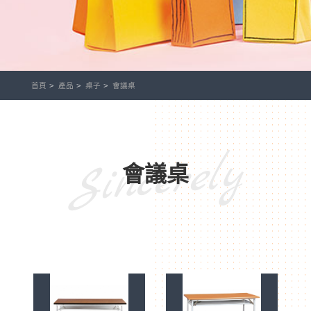
首頁
產品
桌子
會議桌
Sincerely
會議桌