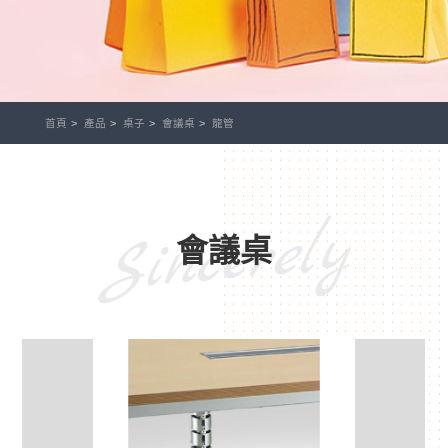
首頁
產品
桌子
會議桌
龍管
Sincerely
會議桌