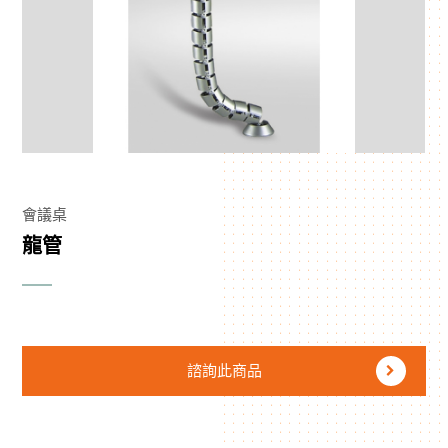
會議桌
龍管
諮詢此商品