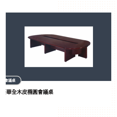
會議桌
豪華全木皮橢圓會議桌