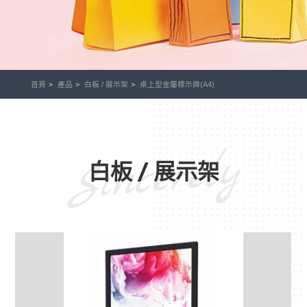
首頁
產品
白板 / 展示架
桌上型金屬標示牌(A4)
Sincerely
白板 / 展示架