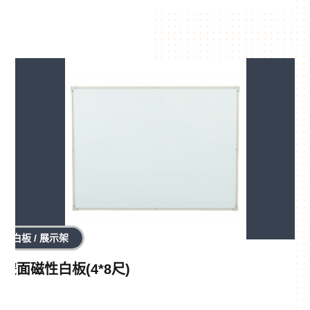
白板 / 展示架
雙面磁性白板(4*8尺)