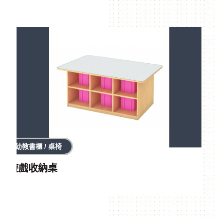
幼教書櫃 / 桌椅
遊戲收納桌