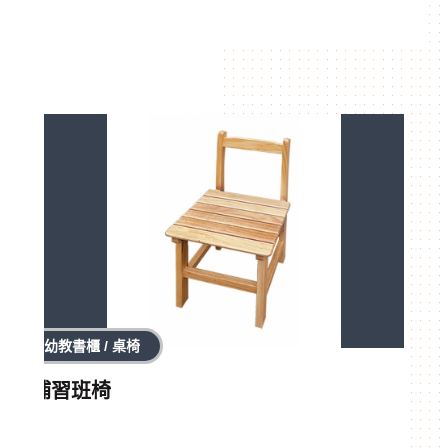
幼教書櫃 / 桌椅
補習班椅