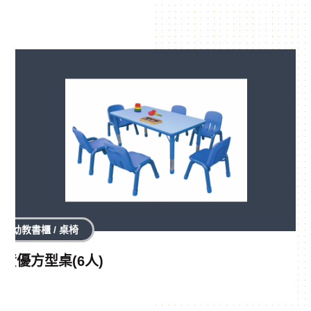
幼教書櫃 / 桌椅
資優方型桌(6人)