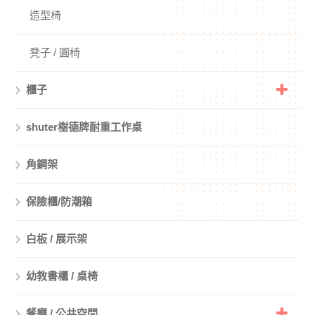
造型椅
凳子 / 圓椅
櫃子
shuter樹德牌耐重工作桌
角鋼架
保險櫃/防潮箱
白板 / 展示架
幼教書櫃 / 桌椅
餐廳 / 公共空間