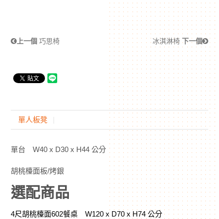
上一個
巧思椅
冰淇淋椅
下一個
單人板凳
單台 W40 x D30 x H44 公分
胡桃檯面板/烤銀
選配商品
4尺胡桃檯面602餐桌 W120 x D70 x H74 公分