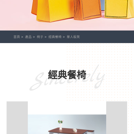
首頁
產品
椅子
經典餐椅
單人板凳
Sincerely
經典餐椅