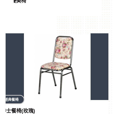
優美椅
經典餐椅
紳士餐椅(玫瑰)