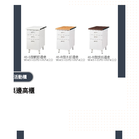
活動櫃
桌邊高櫃