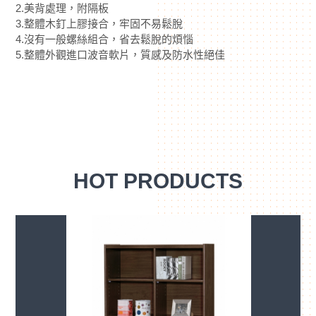
2.美背處理，附隔板
3.整體木釘上膠接合，牢固不易鬆脫
4.沒有一般螺絲組合，省去鬆脫的煩惱
5.整體外觀進口波音軟片，質感及防水性絕佳
HOT PRODUCTS