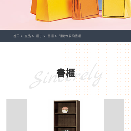
首頁
產品
櫃子
書櫃
胡桃木收納書櫃
Sincerely
書櫃