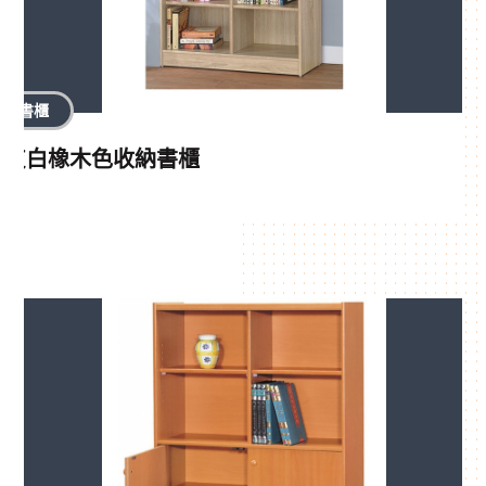
書櫃
灰白橡木色收納書櫃