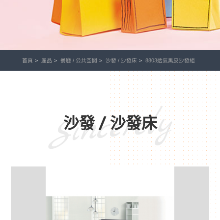
首頁
產品
餐廳 / 公共空間
沙發 / 沙發床
8803透氣黑皮沙發組
Sincerely
沙發 / 沙發床