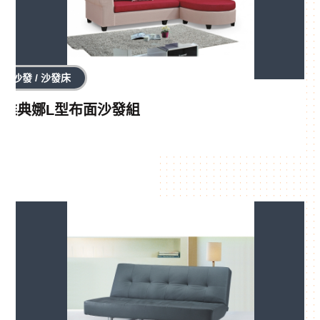
沙發 / 沙發床
雅典娜L型布面沙發組