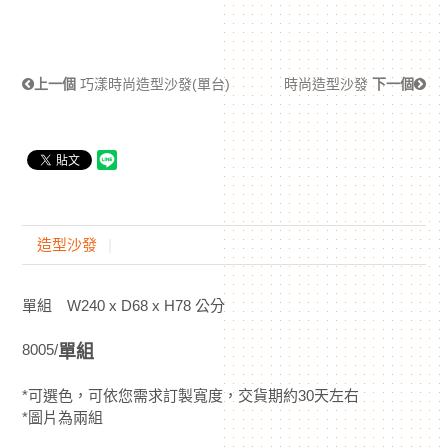
上一個
巧漾時尚造型沙發(單台)
時尚造型沙發
下一個
造型沙發
單組 W240 x D68 x H78 公分
8005/
單組
*可選色，可依您需求訂製寬度，交貨期約30天左右
*圖片為兩組