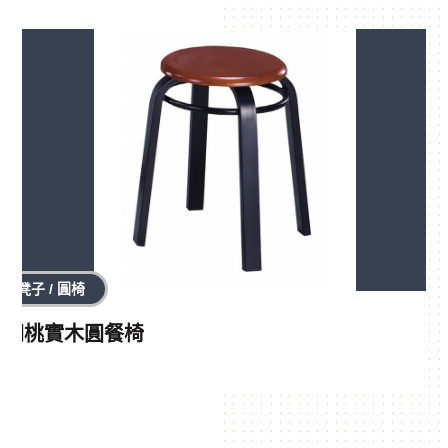
凳子 / 圓椅
胡桃實木圓餐椅