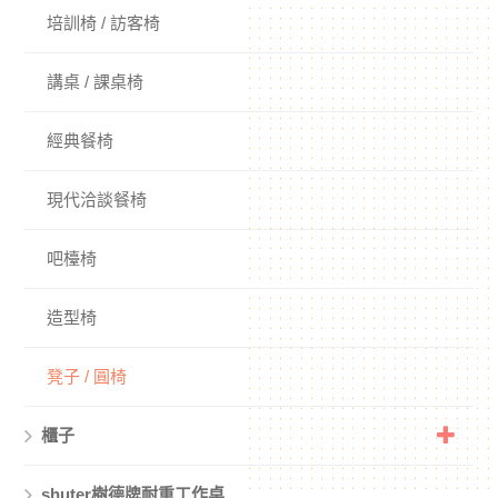
培訓椅 / 訪客椅
講桌 / 課桌椅
經典餐椅
現代洽談餐椅
吧檯椅
造型椅
凳子 / 圓椅
櫃子
shuter樹德牌耐重工作桌