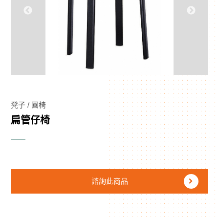
凳子 / 圓椅
扁管仔椅
諮詢此商品