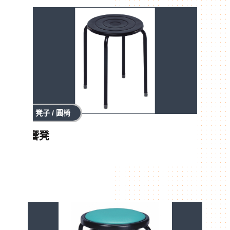
凳子 / 圓椅
響凳