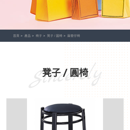
首頁
產品
椅子
凳子 / 圓椅
扁管仔椅
Sincerely
凳子 / 圓椅