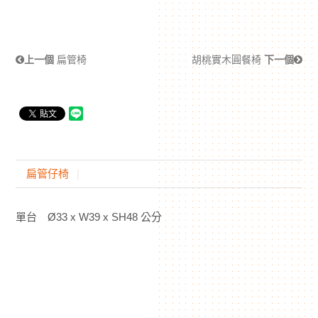
上一個
扁管椅
胡桃實木圓餐椅
下一個
扁管仔椅
單台 Ø33 x W39 x SH48 公分