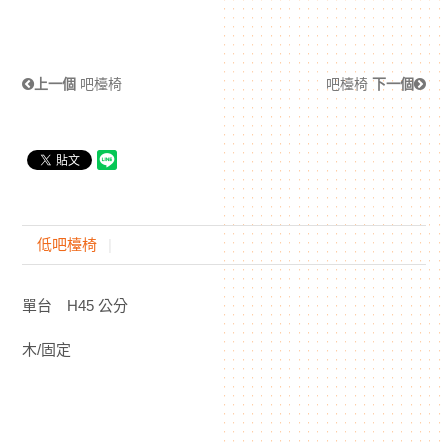
上一個
吧檯椅
吧檯椅
下一個
低吧檯椅
單台 H45 公分
木/固定