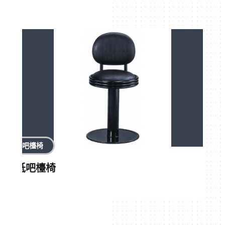
吧檯椅
低吧檯椅