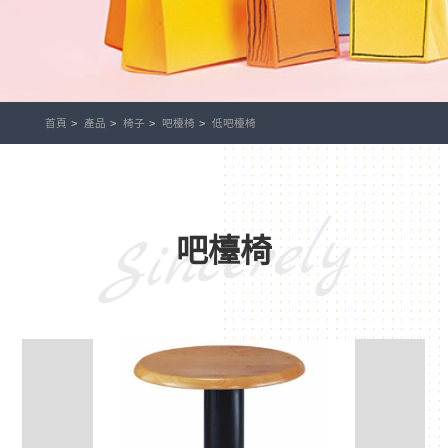
首頁
產品
椅子
吧檯椅
低吧檯椅
Sincerely
吧檯椅