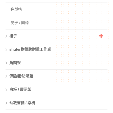
造型椅
凳子 / 圓椅
櫃子
shuter樹德牌耐重工作桌
角鋼架
保險櫃/防潮箱
白板 / 展示架
幼教書櫃 / 桌椅