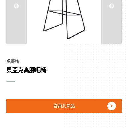
吧檯椅
貝亞克高腳吧椅
諮詢此商品