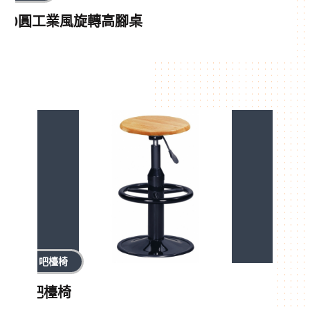
60圓工業風旋轉高腳桌
吧檯椅
吧檯椅