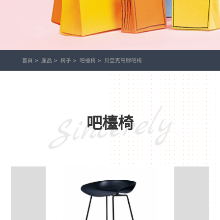
首頁
產品
椅子
吧檯椅
貝亞克高腳吧椅
Sincerely
吧檯椅