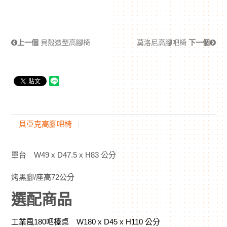
上一個
貝殼造型高腳椅
莫洛尼高腳吧椅
下一個
貝亞克高腳吧椅
單台 W49 x D47.5 x H83 公分
烤黑腳/座高72公分
選配商品
工業風180吧檯桌 W180 x D45 x H110 公分