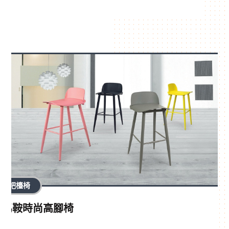
吧檯椅
馬鞍時尚高腳椅